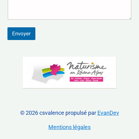
s
r
s
a
m
*
g
a
e
t
*
i
Envoyer
o
n
s
*
*
© 2026 csvalence propulsé par
EvanDev
Mentions légales